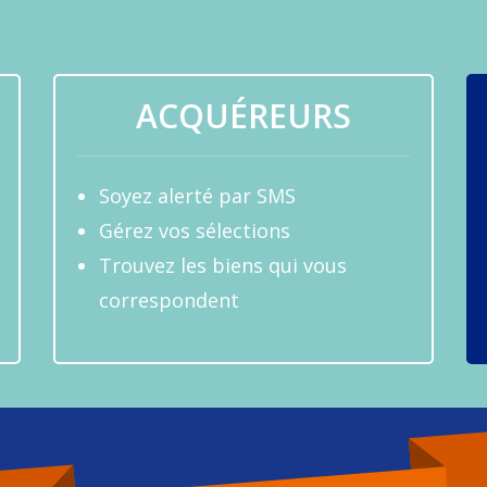
ACQUÉREURS
Soyez alerté par SMS
Gérez vos sélections
Trouvez les biens qui vous
correspondent