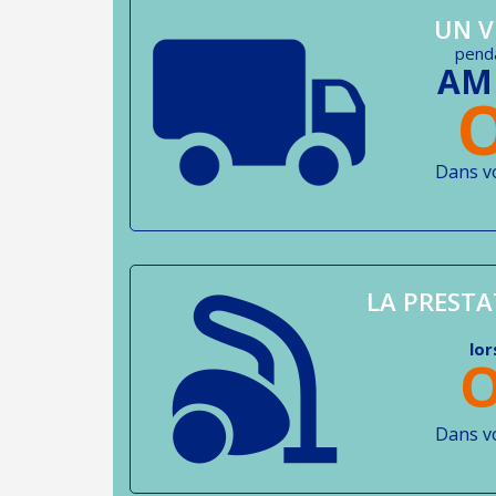
UN V
penda
AM
Dans v
LA PREST
lo
O
Dans v