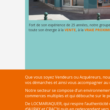
D'ESTIMATION
NOS
HONORAIRES
ACHETER
Fort de son expérience de 25 années, notre groupe 
AVEC
toute son énergie à la
VENTE
, à la
VRAIE PROXIM
PARKI
VENDRE
AVEC
PARKI
QUI
EST
PARKI
?
Que vous soyez Vendeurs ou Acquéreurs, nous 
LES
vos démarches et ainsi vous accompagner au m
SERVICES
Notre secteur se compose d’un environnement 
PARKI
commerces multiples et qui débouche sur le 
MA
De LOCMARIAQUER, qui respire l’authenticité d
SÉLECTION
d’AURAY et CRAC’H puis en redescendant ve
PARKI