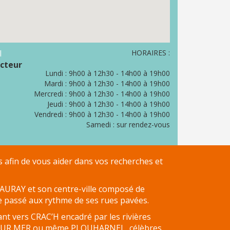
I
HORAIRES :
ecteur
Lundi : 9h00 à 12h30 - 14h00 à 19h00
Mardi : 9h00 à 12h30 - 14h00 à 19h00
Mercredi : 9h00 à 12h30 - 14h00 à 19h00
Jeudi : 9h00 à 12h30 - 14h00 à 19h00
Vendredi : 9h00 à 12h30 - 14h00 à 19h00
Samedi : sur rendez-vous
afin de vous aider dans vos recherches et
 AURAY et son centre-ville composé de
 passé aux rythme de ses rues pavées.
nt vers CRAC’H encadré par les rivières
E SUR MER ou même PLOUHARNEL, célèbres