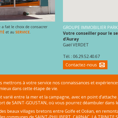
a fait le choix de consacrer
GROUPE IMMOBILIER PARK
ITÉ
et au
SERVICE
.
Votre conseiller pour le s
d’Auray
Gaël VERDET
Tél. : 06.29.52.40.67
Contactez-nous
mettrons à votre service nos connaissances et expériences 
ieux dans cette étape de vie.
varié entre la mer et la campagne, avec en point d’attache
port de SAINT-GOUSTAN, où vous pourrez déambuler dans le
es beaux villages bretons entre Golfe et Océan, en remonta
rs les communes de SAINT-PHILIBERT, CARNAC, LA TRINIT